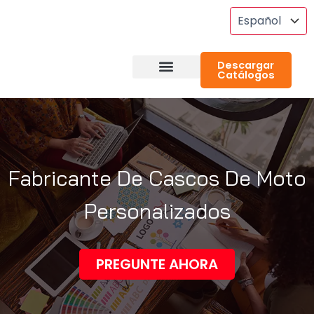
Saltar
Al
Contenido
Descargar
Catálogos
Preguntas Frecuentes
Acerca De RideGlove
Estudios De Caso
Venta Al Por Mayor
Fabricante De Cascos De Moto
Personalizados
PREGUNTE AHORA