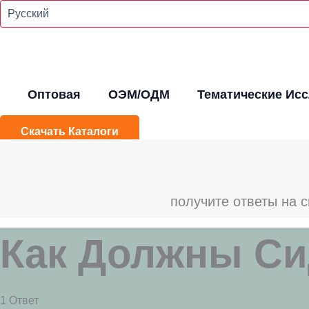
Перейти
К
Содержимому
Оптовая
ОЭМ/ОДМ
Тематические Ис
Скачать Каталоги
получите ответы на с
Как Должны Си
1 Ответ