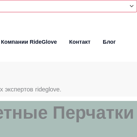
 Компании RideGlove
Контакт
Блог
 экспертов rideglove.
етные Перчатки